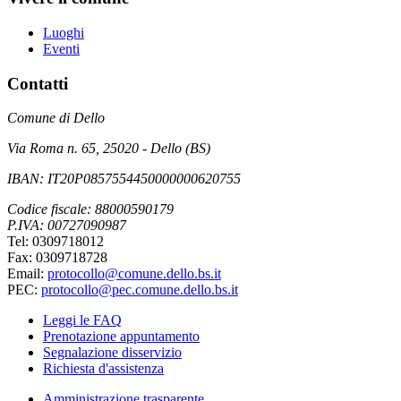
Luoghi
Eventi
Contatti
Comune di Dello
Via Roma n. 65, 25020 - Dello (BS)
IBAN: IT20P0857554450000000620755
Codice fiscale: 88000590179
P.IVA: 00727090987
Tel: 0309718012
Fax: 0309718728
Email:
protocollo@comune.dello.bs.it
PEC:
protocollo@pec.comune.dello.bs.it
Leggi le FAQ
Prenotazione appuntamento
Segnalazione disservizio
Richiesta d'assistenza
Amministrazione trasparente