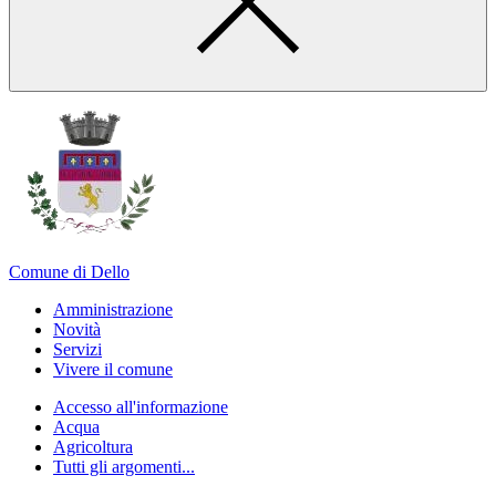
Comune di Dello
Amministrazione
Novità
Servizi
Vivere il comune
Accesso all'informazione
Acqua
Agricoltura
Tutti gli argomenti...